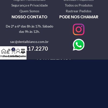
Segurança e Privacidade
Todos os Produtos
Quem Somos
Rastrear Pedidos
NOSSO CONTATO
PODE NOS CHAMAR
De 2ª a 6ª das 8h às 17h. Sábado
das 9h às 12h.
sac@dentalbianco.com.br
(19) 4117.2270
0
Home
Produtos
Carrinho
Minha Conta
Depoimento
LOJA VERIFICADA