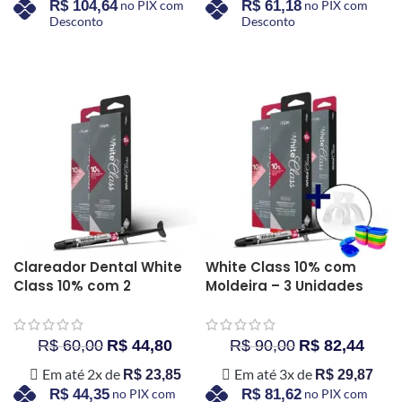
R$
104,64
no PIX com
R$
61,18
no PIX com
Desconto
Desconto
COMPRAR AGORA
COMPRAR AGORA
Clareador Dental White
White Class 10% com
Class 10% com 2
Moldeira – 3 Unidades
Unidades
R$
60,00
R$
44,80
R$
90,00
R$
82,44
Em até 2x de
Em até 3x de
R$
23,85
R$
29,87
R$
44,35
no PIX com
R$
81,62
no PIX com