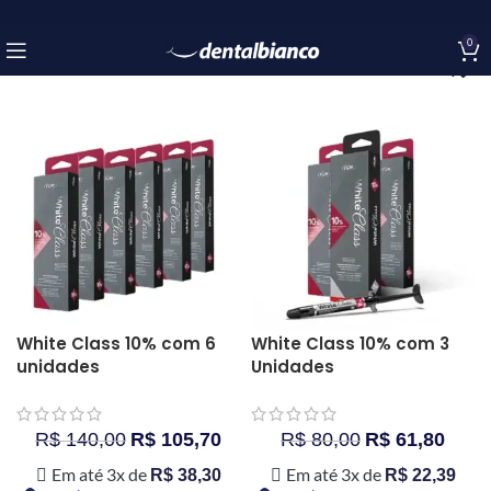
0
White Class 10% com 6
White Class 10% com 3
unidades
Unidades
R$
140,00
R$
105,70
R$
80,00
R$
61,80
Em até 3x de
Em até 3x de
R$
38,30
R$
22,39