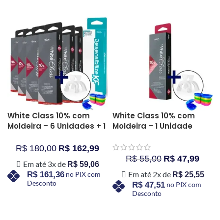
White Class 10% com
White Class 10% com
Moldeira – 6 Unidades + 1
Moldeira – 1 Unidade
Desensibilizante
R$
180,00
R$
162,99
R$
55,00
R$
47,99
Em até 3x de
R$
59,06
Em até 2x de
R$
161,36
no PIX com
R$
25,55
Desconto
R$
47,51
no PIX com
Desconto
COMPRAR AGORA
COMPRAR AGORA