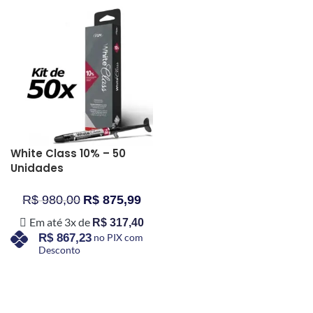
White Class 10% – 50
Unidades
R$
980,00
R$
875,99
Em até 3x de
R$
317,40
R$
867,23
no PIX com
Desconto
COMPRAR AGORA