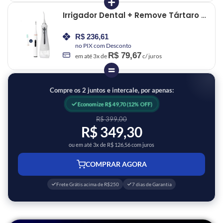
+
Irrigador Dental + Remove Tártaro –
Kit Limpeza Profunda
R$
236,61
no PIX com Desconto
R$
79,67
em até
3
x de
c/ juros
=
Compre os 2 juntos e intercale, por apenas:
Economize R$ 49,70 (12% OFF)
R$ 399,00
R$ 349,30
ou em até 3x de R$ 126,56 com juros
COMPRAR AGORA
Frete Grátis acima de R$250
7 dias de Garantia