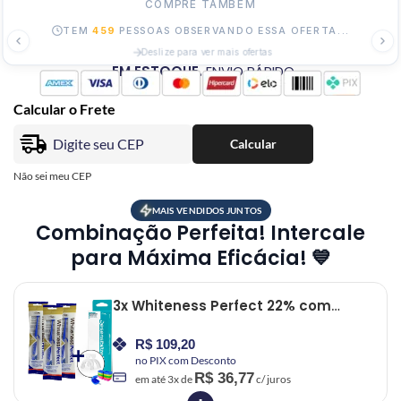
COMPRE TAMBÉM
TEM
459
PESSOAS OBSERVANDO ESSA OFERTA...
Deslize para ver mais ofertas
EM ESTOQUE.
ENVIO RÁPIDO
Calcular o Frete
Calcular
Não sei meu CEP
MAIS VENDIDOS JUNTOS
Combinação Perfeita! Intercale
para Máxima Eficácia! 💙
3x Whiteness Perfect 22% com
Moldeira + 1 Desensibilizante
R$
109,20
no PIX com Desconto
R$
36,77
em até
3
x de
c/ juros