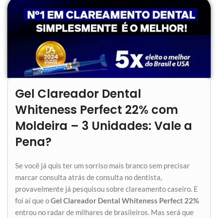
Gel Clareador Dental
Whiteness Perfect 22% com
Moldeira – 3 Unidades: Vale a
Pena?
Se você já quis ter um sorriso mais branco sem precisar
marcar consulta atrás de consulta no dentista,
provavelmente já pesquisou sobre clareamento caseiro. E
foi aí que o
Gel Clareador Dental Whiteness Perfect 22%
entrou no radar de milhares de brasileiros. Mas será que