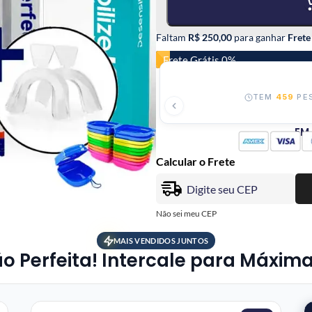
Faltam
R$ 250,00
para ganhar
Frete
Frete Grátis 0%
TEM
459
PES
EM
Calcular o Frete
Não sei meu CEP
MAIS VENDIDOS JUNTOS
Perfeita! Intercale para Máxima 