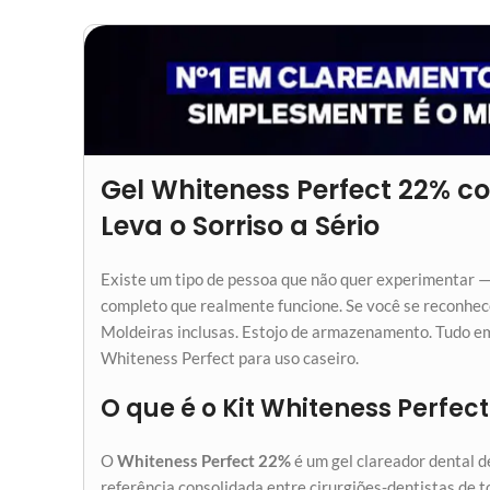
Gel Whiteness Perfect 22% 
Leva o Sorriso a Sério
Existe um tipo de pessoa que não quer experimentar —
completo que realmente funcione. Se você se reconhec
Moldeiras inclusas. Estojo de armazenamento. Tudo 
Whiteness Perfect para uso caseiro.
O que é o Kit Whiteness Perfe
O
Whiteness Perfect 22%
é um gel clareador dental d
referência consolidada entre cirurgiões-dentistas de 