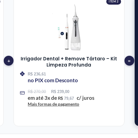
ITEM 2
Irrigador Dental + Remove Tártaro – Kit
+
=
Limpeza Profunda
R$
236,61
no PIX com Desconto
R$
270,00
R$
239,00
em até
3
x de
c/ juros
R$
79,67
Mais formas de pagamento