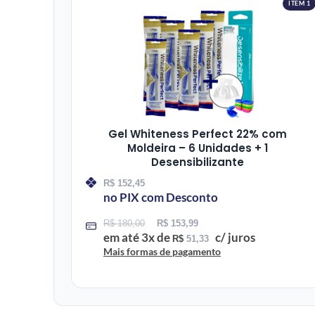
ITEM 1
Gel Whiteness Perfect 22% com
Moldeira – 6 Unidades + 1
Desensibilizante
R$
152,45
no PIX com Desconto
R$
180,00
R$
153,99
em até
3
x de
c/ juros
R$
51,33
Mais formas de pagamento