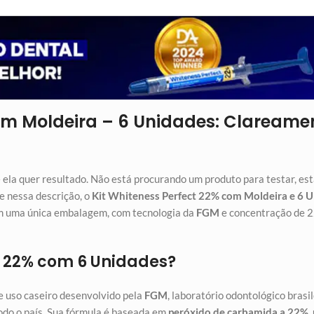
com Moldeira – 6 Unidades: Clarea
 ela quer resultado. Não está procurando um produto para testar, e
e nessa descrição, o
Kit Whiteness Perfect 22% com Moldeira e 6 
em uma única embalagem, com tecnologia da
FGM
e concentração de 2
ct 22% com 6 Unidades?
e uso caseiro desenvolvido pela
FGM
, laboratório odontológico brasi
todo o país. Sua fórmula é baseada em
peróxido de carbamida a 22%
,