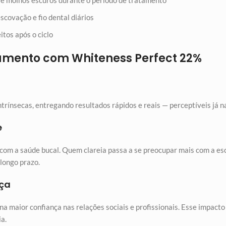
 e molhos escuros durante o período de tratamento
covação e fio dental diários
itos após o ciclo
eamento com Whiteness Perfect 22%
rínsecas, entregando resultados rápidos e reais — perceptíveis já n
e
com a saúde bucal. Quem clareia passa a se preocupar mais com a esc
longo prazo.
nça
a maior confiança nas relações sociais e profissionais. Esse impacto
a.