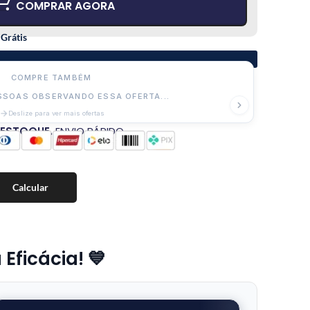
COMPRAR AGORA
 Grátis
COMPRE TAMBÉM
SOAS OBSERVANDO ESSA OFERTA...
Deslize para ver mais ofertas
 ESTOQUE.
ENVIO RÁPIDO
Calcular
Eficácia! 💙