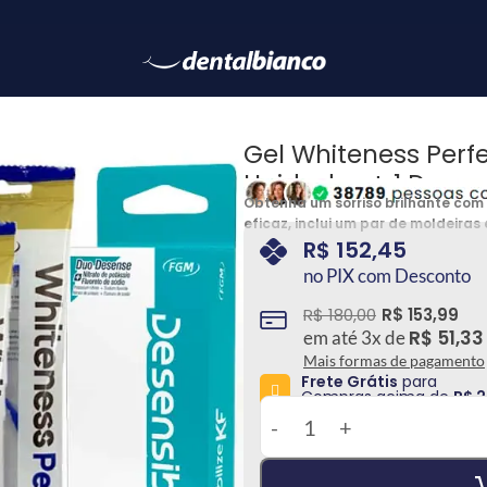
Gel Whiteness Perf
Unidades + 1 Desens
Obtenha um sorriso brilhante com
eficaz, inclui um par de moldeiras
seu sorriso com facilidade e prat
R$
152,45
aparência deslumbrante
no PIX com Desconto
R$
180,00
R$
153,99
R$
51,33
em até
3
x de
Mais formas de pagamento
Frete Grátis
para
Compras acima de
R$ 