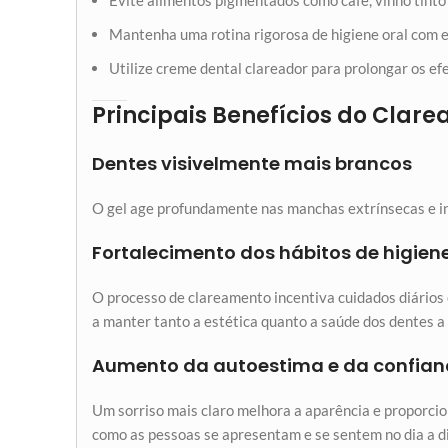
Evite alimentos pigmentados como café, vinho tinto
Mantenha uma rotina rigorosa de higiene oral com es
Utilize creme dental clareador para prolongar os efe
Principais Benefícios do Clar
Dentes visivelmente mais brancos
O gel age profundamente nas manchas extrínsecas e int
Fortalecimento dos hábitos de higien
O processo de clareamento incentiva cuidados diários 
a manter tanto a estética quanto a saúde dos dentes a 
Aumento da autoestima e da confia
Um sorriso mais claro melhora a aparência e proporcion
como as pessoas se apresentam e se sentem no dia a di