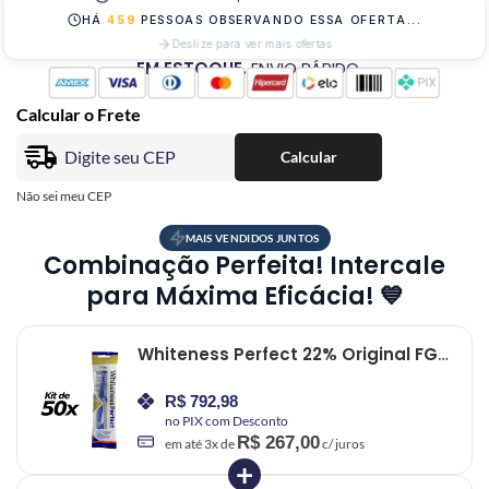
HÁ
459
PESSOAS OBSERVANDO ESSA OFERTA...
Deslize para ver mais ofertas
EM ESTOQUE.
ENVIO RÁPIDO
Calcular o Frete
Calcular
Não sei meu CEP
MAIS VENDIDOS JUNTOS
Combinação Perfeita! Intercale
para Máxima Eficácia! 💙
Whiteness Perfect 22% Original FGM
– 50 Unidades
R$
792,98
no PIX com Desconto
R$
267,00
em até
3
x de
c/ juros
+