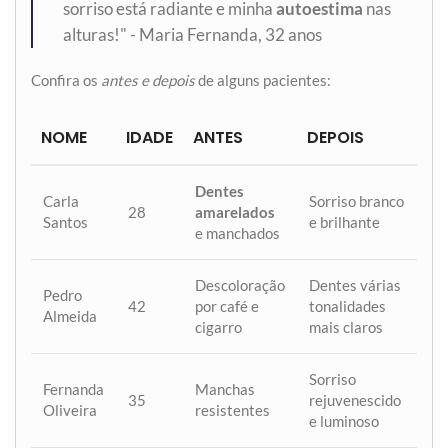
sorriso está radiante e minha
autoestima
nas
alturas!" - Maria Fernanda, 32 anos
Confira os
antes e depois
de alguns pacientes:
NOME
IDADE
ANTES
DEPOIS
Dentes
Carla
Sorriso branco
28
amarelados
Santos
e brilhante
e manchados
Descoloração
Dentes várias
Pedro
42
por café e
tonalidades
Almeida
cigarro
mais claros
Sorriso
Fernanda
Manchas
35
rejuvenescido
Oliveira
resistentes
e luminoso