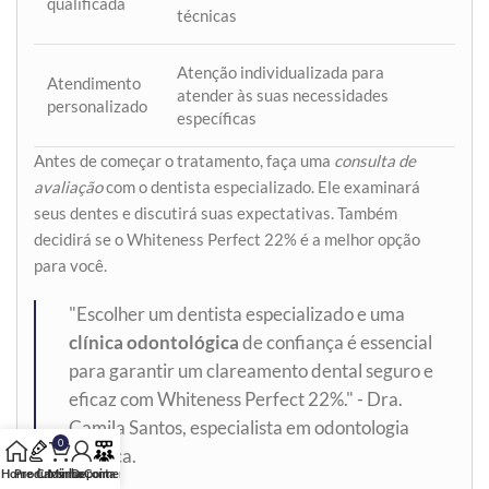
qualificada
técnicas
Atenção individualizada para
Atendimento
atender às suas necessidades
personalizado
específicas
Antes de começar o tratamento, faça uma
consulta de
avaliação
com o dentista especializado. Ele examinará
seus dentes e discutirá suas expectativas. Também
decidirá se o Whiteness Perfect 22% é a melhor opção
para você.
"Escolher um dentista especializado e uma
clínica odontológica
de confiança é essencial
para garantir um clareamento dental seguro e
eficaz com Whiteness Perfect 22%." - Dra.
Camila Santos, especialista em odontologia
0
estética.
Home
Produtos
Carrinho
Minha Conta
Depoimento