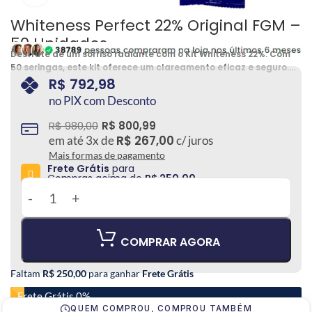
Whiteness Perfect 22% Original FGM –
50 Unidades
Desfrute de um sorriso radiante com o Kit Whiteness 22%. Com
50 seringas, este kit oferece um clareamento eficaz e seguro.
Sinta-se confiante com dentes mais brancos e uma aparência
R$
792,98
deslumbrante. Transforme seu sorriso com facilidade e
no PIX com Desconto
praticidade.
R$
980,00
R$
800,99
R$
267,00
em até
3
x de
c/ juros
Mais formas de pagamento
Frete Grátis
para
Compras acima de
R$ 250,00
COMPRAR AGORA
Faltam
R$ 250,00
para ganhar
Frete Grátis
Frete Grátis 0%
QUEM COMPROU, COMPROU TAMBÉM