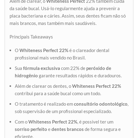
Além de clarear, o
Whiteness Perfect
22% também cuida
da saúde bucal. Usá-lo regularmente ajuda a prevenir a
placa bacteriana e cáries. Assim, seus dentes ficam não só
mais brancos, mas também mais saudáveis.
Principais Takeaways
O
Whiteness Perfect 22%
é o clareador dental
profissional mais vendido no Brasil.
Sua
fórmula exclusiva
com 22% de
peróxido de
hidrogênio
garante resultados rápidos e duradouros.
Além de clarear os dentes, o
Whiteness Perfect 22%
contribui para a saúde bucal como um todo.
O tratamento é realizado em
consultório odontológico
,
sob supervisão de um profissional especializado.
Com o
Whiteness Perfect 22%
, é possível ter um
sorriso perfeito
e
dentes brancos
de forma segura e
eficiente.