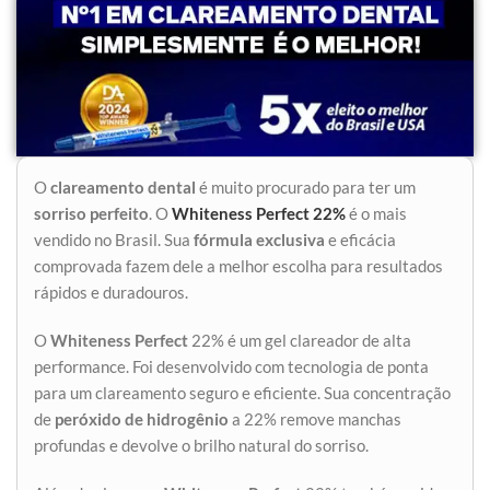
O
clareamento dental
é muito procurado para ter um
sorriso perfeito
. O
Whiteness Perfect 22%
é o mais
vendido no Brasil. Sua
fórmula exclusiva
e eficácia
comprovada fazem dele a melhor escolha para resultados
rápidos e duradouros.
O
Whiteness Perfect
22% é um gel clareador de alta
performance. Foi desenvolvido com tecnologia de ponta
para um clareamento seguro e eficiente. Sua concentração
de
peróxido de hidrogênio
a 22% remove manchas
profundas e devolve o brilho natural do sorriso.