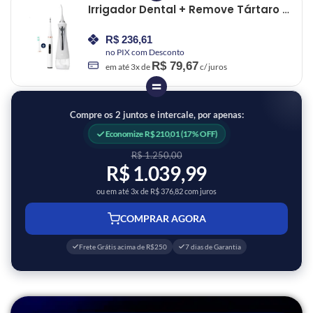
Irrigador Dental + Remove Tártaro –
Kit Limpeza Profunda
R$
236,61
no PIX com Desconto
R$
79,67
em até
3
x de
c/ juros
=
Compre os 2 juntos e intercale, por apenas:
Economize R$ 210,01 (17% OFF)
R$ 1.250,00
R$ 1.039,99
ou em até 3x de R$ 376,82 com juros
COMPRAR AGORA
Frete Grátis acima de R$250
7 dias de Garantia