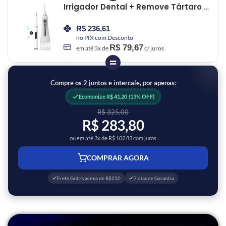
Irrigador Dental + Remove Tártaro –
Kit Limpeza Profunda
R$
236,61
no PIX com Desconto
R$
79,67
em até
3
x de
c/ juros
=
Compre os 2 juntos e intercale, por apenas:
Economize R$ 41,20 (13% OFF)
R$ 325,00
R$ 283,80
ou em até 3x de R$ 102,83 com juros
COMPRAR AGORA
Frete Grátis acima de R$250
7 dias de Garantia