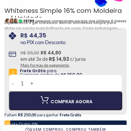
Whiteness Simple 16% com Moldeira
– 1 Unidade
Experimente o gel clareador dental Whiteness Simple para
obter um sorriso mais brilhante em casa. Cada embalagem
contém 3 seringas de gel e 1 par de molduras para uma
R$
44,35
aplicação fácil e conveniente e + 1 estojo. A fórmula de
no PIX com Desconto
qualidade profissional ajuda a reduzir manchas e
descolorações, proporcionando um sorriso mais radiante e
R$
55,00
R$
44,80
confiante.
R$
14,93
em até
3
x de
c/ juros
Mais formas de pagamento
Frete Grátis
para
Compras acima de
R$ 250,00
COMPRAR AGORA
Faltam
R$ 250,00
para ganhar
Frete Grátis
Frete Grátis 0%
QUEM COMPROU, COMPROU TAMBÉM