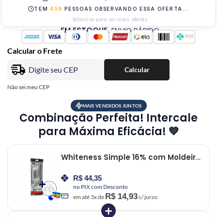
TEM
459
PESSOAS OBSERVANDO ESSA OFERTA...
Deslize para ver mais ofertas
EM ESTOQUE.
ENVIO RÁPIDO
Calcular o Frete
Calcular
Não sei meu CEP
MAIS VENDIDOS JUNTOS
Combinação Perfeita! Intercale
para Máxima Eficácia! 💙
Whiteness Simple 16% com Moldeira
– 1 Unidade
R$
44,35
no PIX com Desconto
R$
14,93
em até
3
x de
c/ juros
+