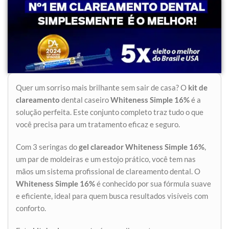
Quer um sorriso mais brilhante sem sair de casa? O
kit de
clareamento
dental caseiro
Whiteness Simple 16%
é a
solução perfeita. Este conjunto completo traz tudo o que
você precisa para um tratamento eficaz e seguro.
Com 3 seringas do
gel clareador
Whiteness Simple 16%
,
um par de moldeiras e um estojo prático, você tem nas
mãos um sistema profissional de clareamento dental. O
Whiteness Simple 16%
é conhecido por sua fórmula suave
e eficiente, ideal para quem busca resultados visíveis com
conforto.