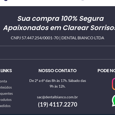
Sua compra 100% Segura
Apaixonados em Clarear Sorriso
CNPJ 57.447.254/0001-70 | DENTAL BIANCO LTDA
LINKS
NOSSO CONTATO
PODE N
De 2ª a 6ª das 8h às 17h. Sábado das
onta
9h às 12h.
nteúdos
equentes
sac@dentalbianco.com.br
rodutos
(19) 4117.2270
Pedidos