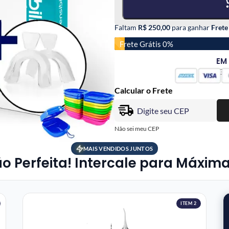
Faltam
R$ 250,00
para ganhar
Frete
Frete Grátis 0%
EM
PAGA
Calcular o Frete
Não sei meu CEP
MAIS VENDIDOS JUNTOS
Perfeita! Intercale para Máxima 
ITEM 2