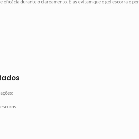
e eficácia durante o clareamento. Elas evitam que o gel escorra e p
ltados
dações:
s escuros