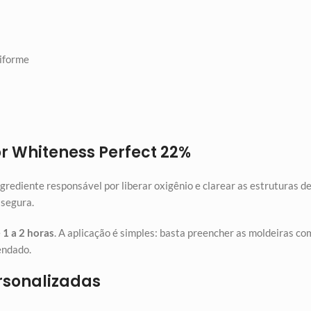
niforme
r Whiteness Perfect 22%
ingrediente responsável por liberar oxigênio e clarear as estruturas
 segura.
e
1 a 2 horas
. A aplicação é simples: basta preencher as moldeiras c
endado.
rsonalizadas