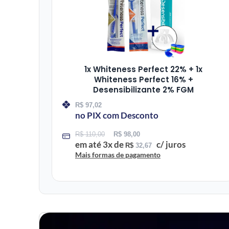
1x Whiteness Perfect 22% + 1x
Whiteness Perfect 16% +
Desensibilizante 2% FGM
R$
97,02
no PIX com Desconto
R$
110,00
R$
98,00
em até
3
x de
c/ juros
R$
32,67
Mais formas de pagamento