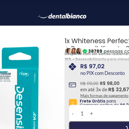
1x Whiteness Perfec
+ Desensibilizante
Desperte com um sorriso radiante! 
16% + Desensibilizante para clar
personalizadas. E para facilitar,
R$
97,02
sorriso com facilidade e brilhe 
no PIX com Desconto
R$
110,00
R$
98,00
R$
32,67
em até
3
x de
Mais formas de pagamento
Frete Grátis
para
Compras acima de
R$ 