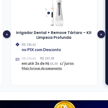
Irrigador Dental + Remove Tártaro – Kit
+
=
Limpeza Profunda
R$
196,01
no PIX com Desconto
R$
270,00
R$
197,99
em até
3
x de
c/ juros
R$
66,00
Mais formas de pagamento