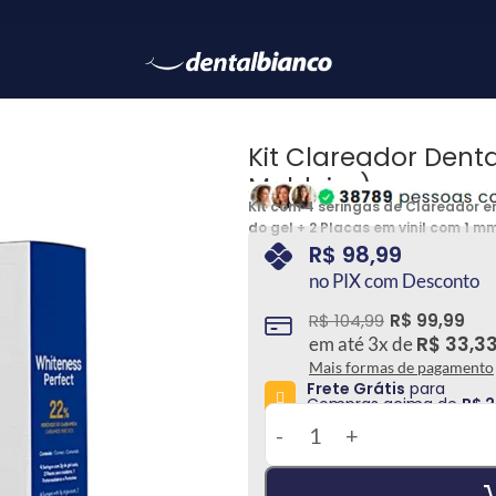
Kit Clareador Dent
Moldeira)
Kit com 4 seringas de Clareador 
do gel + 2 Placas em vinil com 1 
maquinário + Acessórios + Instruçõ
R$
98,99
guardar as moldeiras. *Esse Kit n
no PIX com Desconto
R$
104,99
R$
99,99
R$
33,3
em até
3
x de
Mais formas de pagamento
Frete Grátis
para
Compras acima de
R$ 