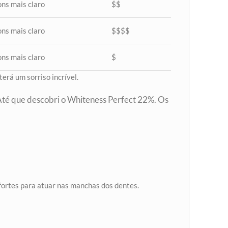
ons mais claro
$$
ons mais claro
$$$$
ons mais claro
$
erá um sorriso incrível.
Até que descobri o Whiteness Perfect 22%. Os
!
fortes para atuar nas manchas dos dentes.