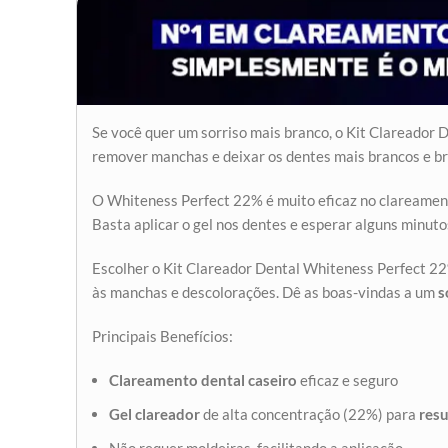
Se você quer um sorriso mais branco, o Kit Clareador
remover manchas e deixar os dentes mais brancos e br
O Whiteness Perfect 22% é muito eficaz no clareamento
Basta aplicar o gel nos dentes e esperar alguns minuto
Escolher o Kit Clareador Dental Whiteness Perfect 22
às manchas e descolorações. Dê as boas-vindas a um
s
Principais Benefícios:
Clareamento dental caseiro
eficaz e seguro
Gel clareador
de alta concentração (22%) para
resu