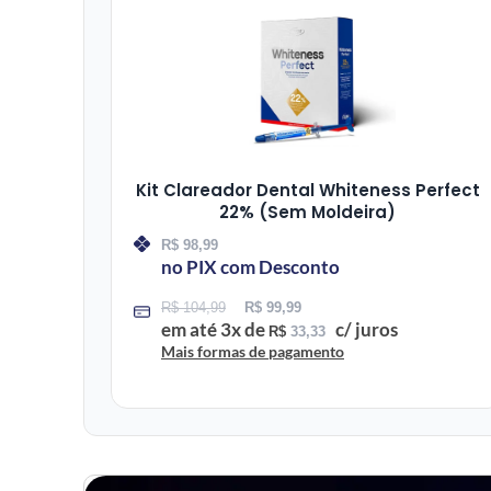
Kit Clareador Dental Whiteness Perfect
22% (Sem Moldeira)
R$
98,99
no PIX com Desconto
R$
104,99
R$
99,99
em até
3
x de
c/ juros
R$
33,33
Mais formas de pagamento