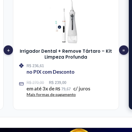
+
=
Irrigador Dental + Remove Tártaro – Kit
Limpeza Profunda
R$
236,61
no PIX com Desconto
R$
270,00
R$
239,00
em até
3
x de
c/ juros
R$
79,67
Mais formas de pagamento