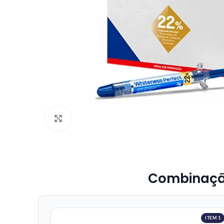
Click to enlarge
Combinação 
ITEM 1