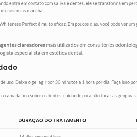
ando entra em contato com saliva e dentes, ele se transforma em per
que causam as manchas.
Whiteness Perfect é muito eficaz. Em poucos dias, você pode ver um 
agentes clareadores
mais utilizados em consultórios odontológ
gista especialista em estética dental.
ndado
e uso. Deixe o gel agir por 30 minutos a 1 hora por dia. Faça isso po
 uma camada fina sobre os dentes, cuidando para não tocar as gengiva
DURAÇÃO DO TRATAMENTO
14 dias consecutivos