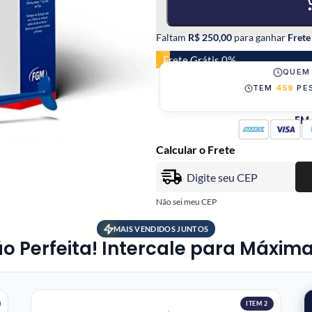
Faltam
R$ 250,00
para ganhar
Frete
Frete Grátis 0%
QUEM
TEM
459
PES
EM
Calcular o Frete
Não sei meu CEP
MAIS VENDIDOS JUNTOS
Perfeita! Intercale para Máxima 
ITEM 2