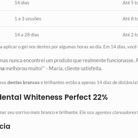
14 dias
Até 5 t
1 a 3 sessões
Até 8 t
14 a 28 dias
Até 2 t
 aplicar o gel nos dentes por algumas horas ao dia. Em 14 dias, você t
, mas nunca encontrei um produto que realmente funcionasse. 
ma
melhorou muito!" - Maria, cliente satisfeita.
Seus
dentes brancos
e brilhantes estão a apenas 14 dias de distância
ental Whiteness Perfect 22%
ar seu sorriso mais branco e brilhante. Ele usa
agentes clareadores
cia